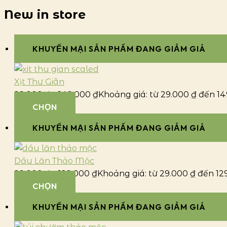
New in store
KHUYẾN MẠI
SẢN PHẨM ĐANG GIẢM GIÁ
Xịt Thư Giãn
29.000
₫
–
149.000
₫
Khoảng giá: từ 29.000 ₫ đến 14
CHỌN
KHUYẾN MẠI
SẢN PHẨM ĐANG GIẢM GIÁ
Dầu Lăn Thảo Mộc
29.000
₫
–
129.000
₫
Khoảng giá: từ 29.000 ₫ đến 12
CHỌN
KHUYẾN MẠI
SẢN PHẨM ĐANG GIẢM GIÁ