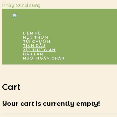
Nhảy tới nội dung
LIÊN HỆ
NẾN THƠM
TÚI CHƯỜM
TINH DẦU
XỊT THƯ GIÃN
DẦU LĂN
MUỐI NGÂM CHÂN
Cart
Your cart is currently empty!