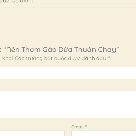
 quế, Gỗ thông
ét “Nến Thơm Gáo Dừa Thuần Chay”
 khai.
Các trường bắt buộc được đánh dấu
*
Email
*