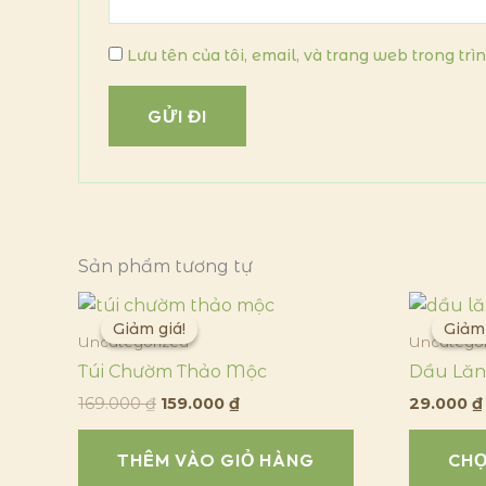
Lưu tên của tôi, email, và trang web trong trì
Sản phẩm tương tự
Giá
Giá
gốc
hiện
Giảm giá!
Giảm giá!
Giảm 
Giảm 
là:
tại
Uncategorized
Uncategor
169.000 ₫.
là:
Túi Chườm Thảo Mộc
Dầu Lăn
159.000 ₫.
169.000
₫
159.000
₫
29.000
₫
THÊM VÀO GIỎ HÀNG
CH