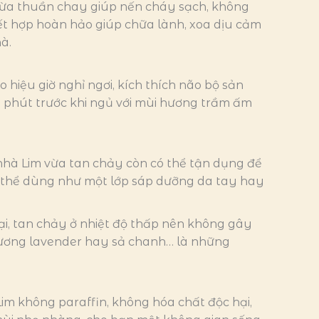
 dừa thuần chay giúp nến cháy sạch, không
ết hợp hoàn hảo giúp chữa lành, xoa dịu cảm
à.
hiệu giờ nghỉ ngơi, kích thích não bộ sản
 phút trước khi ngủ với mùi hương trầm ấm
hà Lim vừa tan chảy còn có thể tận dụng để
có thể dùng như một lớp sáp dưỡng da tay hay
i, tan chảy ở nhiệt độ thấp nên không gây
 hương lavender hay sả chanh… là những
im không paraffin, không hóa chất độc hại,