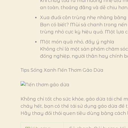
khi cháy tỏa ra mùi hương nhẹ dịu m
an toàn, thoáng đãng và dễ chịu hơn
Xua đuổi côn trùng nhẹ nhàng bằng 
Bạn có biết? Mùi sả chanh trong nến
trùng nhỏ cực kỳ hiệu quả. Một lựa ch
Một món quà nhỏ, đầy ý nghĩa
Không chỉ là một sản phẩm chăm sóc 
đồng nghiệp, người thân hay chính b
Tips Sống Xanh Nến Thơm Gáo Dừa
Không chỉ tốt cho sức khỏe, gáo dừa tái chế 
cháy hết, bạn có thể tái sử dụng gáo dừa để 
Hãy thay đổi thói quen tiêu dùng bằng cách 