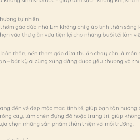
à không sinh khói độc – giúp làm sạch không khí, khử
.
hương tự nhiên
 thơm gáo dừa nhà Lim không chỉ giúp tinh thần sảng k
ọn vừa thư giãn vừa tiện lợi cho những buổi tối làm vi
bản thân, nến thơm gáo dừa thuần chay còn là món q
ạn – bất kỳ ai cũng xứng đáng được yêu thương và thư
mang đến vẻ đẹp mộc mạc, tinh tế, giúp bạn tận hưởng t
trồng cây, làm chén đựng đồ hoặc trang trí, giúp khôn
lựa chọn những sản phẩm thân thiện với môi trường.