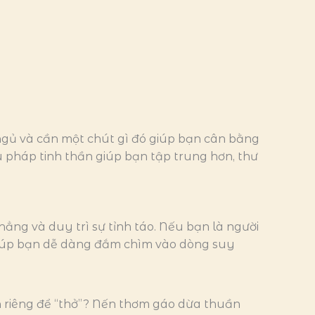
ngủ và cần một chút gì đó giúp bạn cân bằng
pháp tinh thần giúp bạn tập trung hơn, thư
ẳng và duy trì sự tỉnh táo. Nếu bạn là người
 giúp bạn dễ dàng đắm chìm vào dòng suy
n riêng để “thở”? Nến thơm gáo dừa thuần