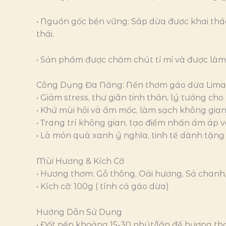
• Nguồn gốc bền vững: Sáp dừa được khai thác 
thái.
• Sản phẩm được chăm chút tỉ mỉ và được làm
Công Dụng Đa Năng: Nến thơm gáo dừa Limar
• Giảm stress, thư giãn tinh thần, lý tưởng ch
• Khử mùi hôi và ẩm mốc, làm sạch không gian
• Trang trí không gian, tạo điểm nhấn ấm áp v
• Là món quà xanh ý nghĩa, tinh tế dành tặng
Mùi Hương & Kích Cỡ
• Hương thơm: Gỗ thông, Oải hương, Sả chanh
• Kích cỡ: 100g ( tính cả gáo dừa)
Hướng Dẫn Sử Dụng
• Đốt nến khoảng 15-30 phút/lần để hương th