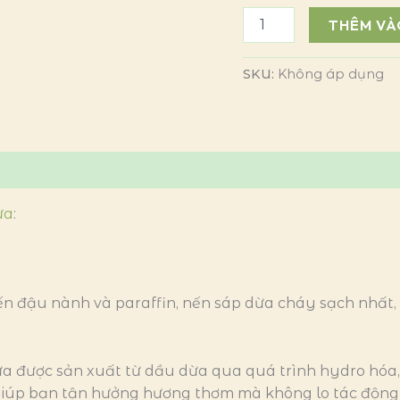
THÊM VÀ
SKU:
Không áp dụng
ừa
:
i nến đậu nành và paraffin, nến sáp dừa cháy sạch nhất
ừa được sản xuất từ dầu dừa qua quá trình hydro hóa, ho
 giúp bạn tận hưởng hương thơm mà không lo tác động 