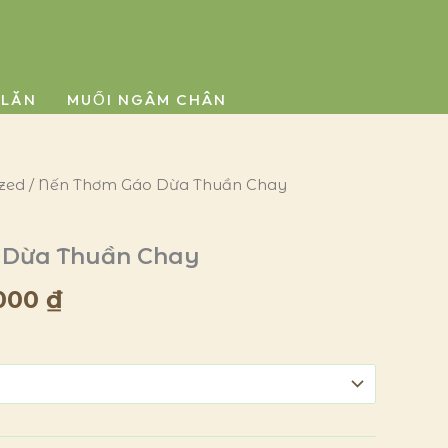
 LĂN
MUỐI NGÂM CHÂN
zed
/ Nến Thơm Gáo Dừa Thuần Chay
Giá
hiện
 Dừa Thuần Chay
tại
.000
₫
000 ₫.
là:
159.000 ₫.