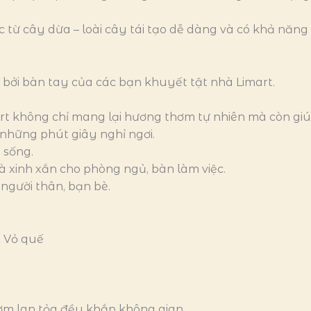
từ cây dừa – loài cây tái tạo dễ dàng và có khả năng s
 bởi bàn tay của các bạn khuyết tật nhà Limart.
t không chỉ mang lại hương thơm tự nhiên mà còn gi
o những phút giây nghỉ ngơi.
 sống.
à xinh xắn cho phòng ngủ, bàn làm việc.
 người thân, bạn bè.
, Vỏ quế
ơm lan tỏa đều khắp không gian.