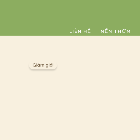
Nhảy
tới
nội
dung
LIÊN HỆ
NẾN THƠM
Giảm giá!