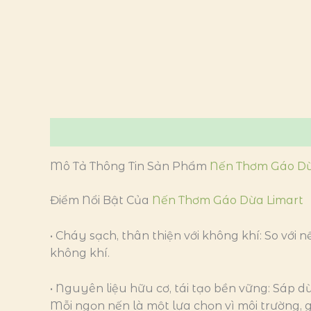
Mô tả
Thông tin bổ sung
Đánh giá (0)
Mô Tả Thông Tin Sản Phẩm
Nến Thơm Gáo D
Điểm Nổi Bật Của
Nến Thơm Gáo Dừa Limart
• Cháy sạch, thân thiện với không khí: So vớ
không khí.
• Nguyên liệu hữu cơ, tái tạo bền vững: Sáp d
Mỗi ngọn nến là một lựa chọn vì môi trường,