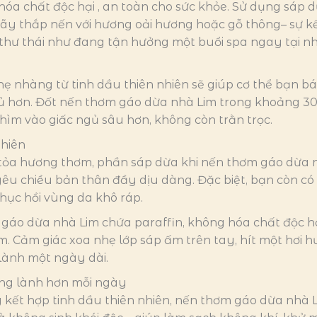
hóa chất độc hại , an toàn cho sức khỏe. Sử dụng sáp
Hãy thắp nến với hương oải hương hoặc gỗ thông– sự k
 thư thái như đang tận hưởng một buổi spa ngay tại nh
 nhàng từ tinh dầu thiên nhiên sẽ giúp cơ thể bạn báo 
ủ hơn. Đốt nến thơm gáo dừa nhà Lim trong khoảng 30
ìm vào giấc ngủ sâu hơn, không còn trằn trọc.
nhiên
tỏa hương thơm, phần sáp dừa khi nến thơm gáo dừa n
 yêu chiều bản thân đầy dịu dàng. Đặc biệt, bạn còn 
hục hồi vùng da khô ráp.
áo dừa nhà Lim chứa paraffin, không hóa chất độc hạ
m. Cảm giác xoa nhẹ lớp sáp ấm trên tay, hít một hơi
ành một ngày dài.
ong lành hơn mỗi ngày
kết hợp tinh dầu thiên nhiên, nến thơm gáo dừa nhà L