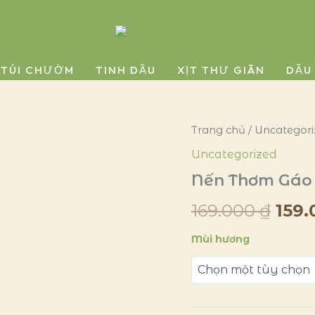
TÚI CHƯỜM
TINH DẦU
XỊT THƯ GIÃN
DẦU
Nến
Trang chủ
/
Uncategori
Giá
Thơm
Uncategorized
Gáo
gốc
Dừa
Nến Thơm Gáo
là:
Thuần
Chay
169.000
₫
159
169.
số
lượng
Mùi hương