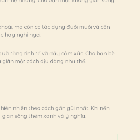
 mùi nhẹ nhàng, cho bạn một không gian sống
hoái, mà còn có tác dụng đuổi muỗi và côn
ệc hay nghỉ ngơi.
uà tặng tinh tế và đầy cảm xúc. Cho bạn bè,
 giãn một cách dịu dàng như thế.
hiên nhiên theo cách gần gũi nhất. Khi nến
g gian sống thêm xanh và ý nghĩa.