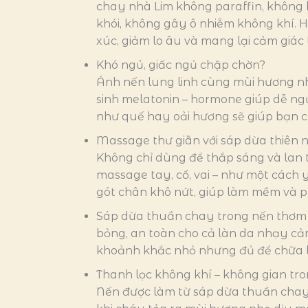
chay nhà Lim không paraffin, không 
khói, không gây ô nhiễm không khí. 
xúc, giảm lo âu và mang lại cảm giác
Khó ngủ, giấc ngủ chập chờn?
Ánh nến lung linh cùng mùi hương nhẹ
sinh melatonin – hormone giúp dễ ng
như quế hay oải hương sẽ giúp bạn ch
Massage thư giãn với sáp dừa thiên 
Không chỉ dùng để thắp sáng và lan 
massage tay, cổ, vai – như một cách
gót chân khô nứt, giúp làm mềm và p
Sáp dừa thuần chay trong nến thơm g
bỏng, an toàn cho cả làn da nhạy cả
khoảnh khắc nhỏ nhưng đủ để chữa l
Thanh lọc không khí – không gian tr
Nến được làm từ sáp dừa thuần chay 