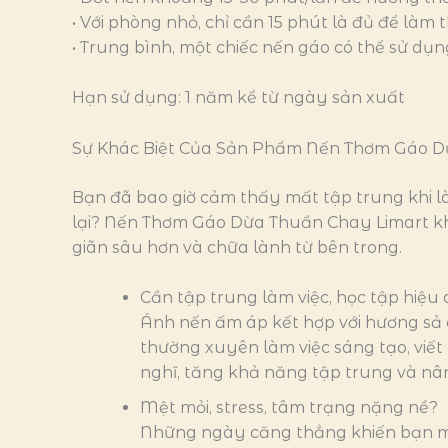
• Với phòng nhỏ, chỉ cần 15 phút là đủ để làm
• Trung bình, một chiếc nến gáo có thể sử dụng
Hạn sử dụng: 1 năm kể từ ngày sản xuất
Sự Khác Biệt Của Sản Phẩm
Nến Thơm Gáo Dừ
Bạn đã bao giờ cảm thấy mất tập trung khi 
lại? Nến Thơm Gáo Dừa Thuần Chay Limart kh
giãn sâu hơn và chữa lành từ bên trong.
Cần tập trung làm việc, học tập hiệu
Ánh nến ấm áp kết hợp với hương sả c
thường xuyên làm việc sáng tạo, viế
nghĩ, tăng khả năng tập trung và nân
Mệt mỏi, stress, tâm trạng nặng nề?
Những ngày căng thẳng khiến bạn muố