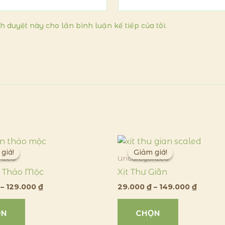
nh duyệt này cho lần bình luận kế tiếp của tôi.
Khoảng
Khoản
Sản
Sản
giá:
giá:
giá!
giá!
Giảm giá!
Giảm giá!
phẩm
phẩm
từ
từ
ized
Uncategorized
này
này
29.000 ₫
29.000
 Thảo Mộc
Xịt Thư Giãn
đến
đến
có
có
129.000 ₫
149.00
–
129.000
₫
29.000
₫
–
149.000
₫
nhiều
nhiều
biến
biến
ỌN
CHỌN
thể.
thể.