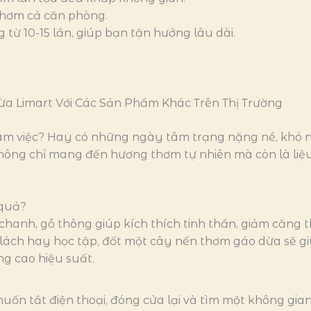
 thơm cả căn phòng.
 từ 10-15 lần, giúp bạn tận hưởng lâu dài.
a Limart Với Các Sản Phẩm Khác Trên Thị Trường
làm việc? Hay có những ngày tâm trạng nặng nề, khó 
ông chỉ mang đến hương thơm tự nhiên mà còn là liệu 
 quả?
hanh, gỗ thông giúp kích thích tinh thần, giảm căng th
t lách hay học tập, đốt một cây nến thơm gáo dừa sẽ
g cao hiệu suất.
n tắt điện thoại, đóng cửa lại và tìm một không gia